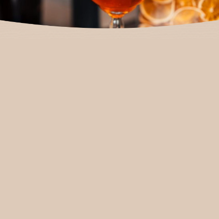
GnomenAbenteuer
Burgers & Shakes
GnomenAbenteuer
GnomenAbenteuer
Essen mit den 5 Sternen