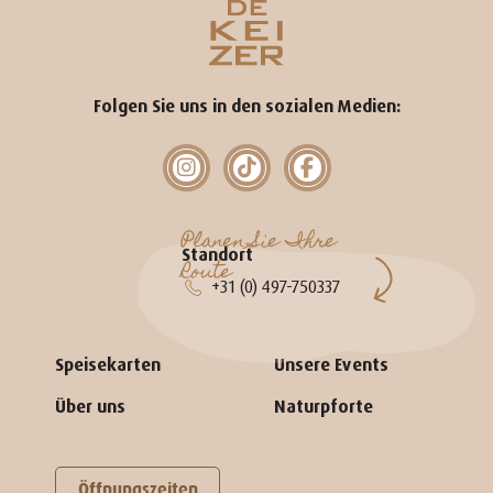
Folgen Sie uns in den sozialen Medien:
Planen Sie Ihre
Standort
Route
+31 (0) 497-750337
Speisekarten
Unsere Events
Über uns
Naturpforte
Öffnungszeiten