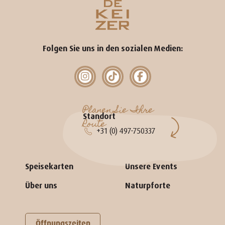
Folgen Sie uns in den sozialen Medien:
Planen Sie Ihre
Standort
Route
+31 (0) 497-750337
Speisekarten
Unsere Events
Über uns
Naturpforte
Öffnungszeiten