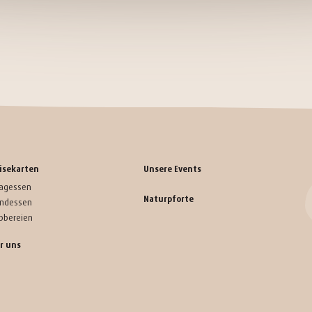
isekarten
Unsere Events
tagessen
Naturpforte
ndessen
bbereien
r uns