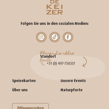
Folgen Sie uns in den sozialen Medien:
Planen Sie Ihre
Standort
Route
+31 (0) 497-750337
Speisekarten
Unsere Events
Über uns
Naturpforte
Öffnungszeiten