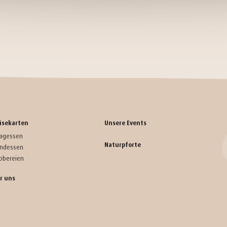
isekarten
Unsere Events
tagessen
Naturpforte
ndessen
bbereien
r uns